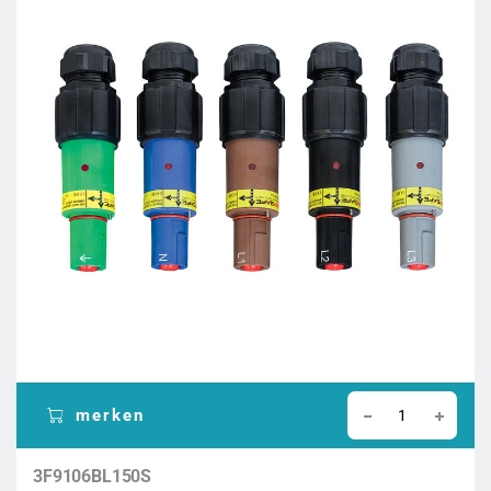
merken
3F9106BL150S