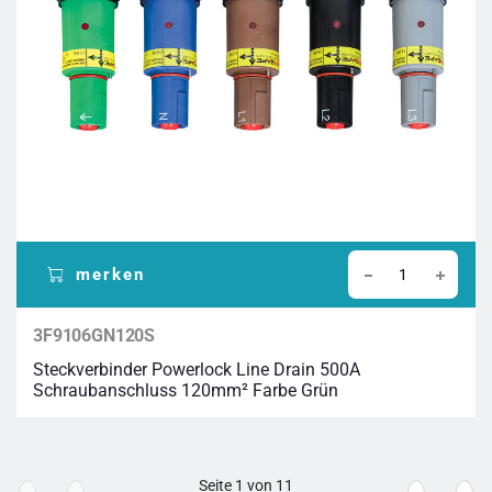
merken
3F9106GN120S
Steckverbinder Powerlock Line Drain 500A
Schraubanschluss 120mm² Farbe Grün
Seite
1
von
11