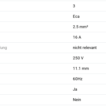
3
Eca
2.5 mm²
16 A
lung
nicht relevant
250 V
11.1 mm
60Hz
Ja
Nein