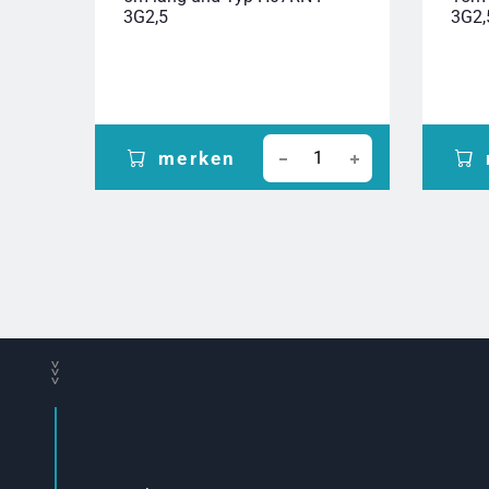
3G2,5
3G2,
merken
>>>