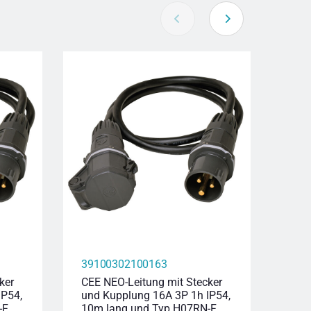
39100302100163
396
ker
CEE NEO-Leitung mit Stecker
CEE-
IP54,
und Kupplung 16A 3P 1h IP54,
Ste
-F
10m lang und Typ H07RN-F
400V