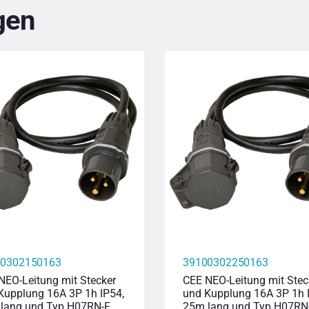
gen
00302150163
39100302250163
NEO-Leitung mit Stecker
CEE NEO-Leitung mit Stec
Kupplung 16A 3P 1h IP54,
und Kupplung 16A 3P 1h 
lang und Typ H07RN-F
25m lang und Typ H07RN