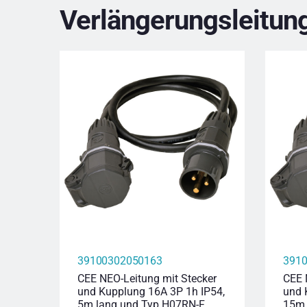
Verlängerungsleitun
39100302050163
391
CEE NEO-Leitung mit Stecker
CEE 
und Kupplung 16A 3P 1h IP54,
und 
5m lang und Typ H07RN-F
15m 