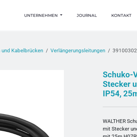
UNTERNEHMEN
JOURNAL
KONTAKT
n und Kabelbrücken
Verlängerungsleitungen
3910030
Schuko-V
Stecker 
IP54, 25
WALTHER Schuk
mit Stecker u
mit 25m H07R