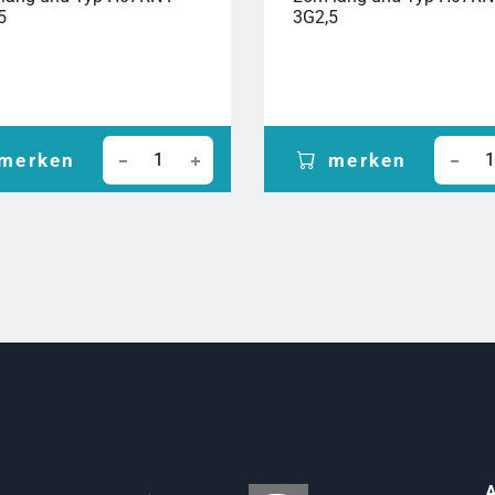
5
3G2,5
merken
merken
A