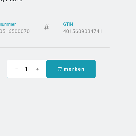
elnummer
GTIN
0516500070
4015609034741
merken