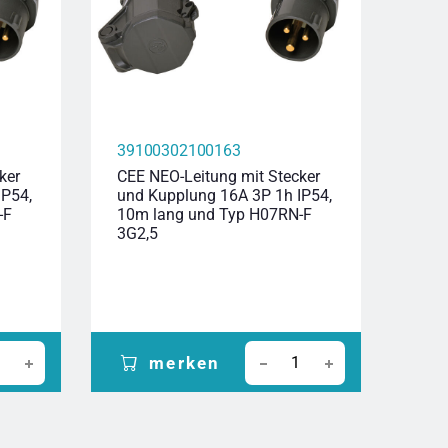
39100302100163
396
ker
CEE NEO-Leitung mit Stecker
CEE-
IP54,
und Kupplung 16A 3P 1h IP54,
Ste
-F
10m lang und Typ H07RN-F
400V
3G2,5
Typ 
merken