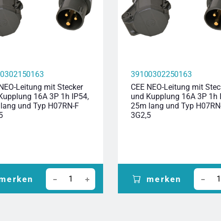
00302150163
39100302250163
NEO-Leitung mit Stecker
CEE NEO-Leitung mit Stec
Kupplung 16A 3P 1h IP54,
und Kupplung 16A 3P 1h 
lang und Typ H07RN-F
25m lang und Typ H07RN
5
3G2,5
merken
merken