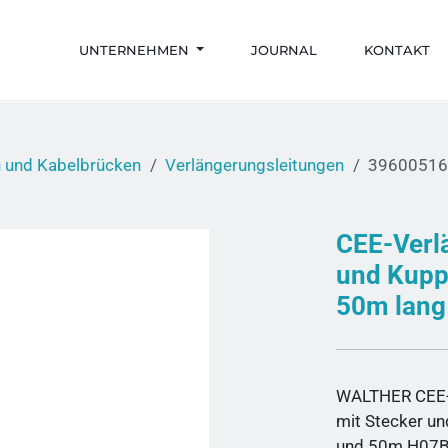
UNTERNEHMEN
JOURNAL
KONTAKT
n und Kabelbrücken
Verlängerungsleitungen
3960051
CEE-Verl
und Kupp
50m lang
WALTHER CEE-
mit Stecker u
und 50m H07B