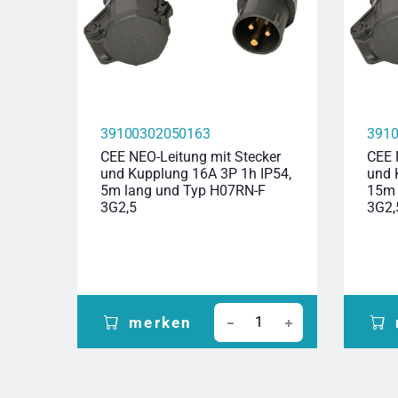
39100302050163
391
CEE NEO-Leitung mit Stecker
CEE 
und Kupplung 16A 3P 1h IP54,
und 
5m lang und Typ H07RN-F
15m 
3G2,5
3G2,
merken