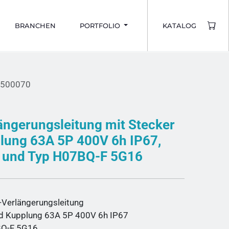
BRANCHEN
PORTFOLIO
KATALOG
6500070
ängerungsleitung mit Stecker
lung 63A 5P 400V 6h IP67,
 und Typ H07BQ-F 5G16
Verlängerungsleitung
nd Kupplung 63A 5P 400V 6h IP67
Q-F 5G16